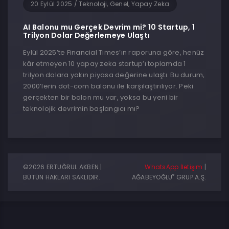
20 Eylül 2025
/
Teknoloji, Genel, Yapay Zeka
AI Balonu mu Gerçek Devrim mi? 10 Startup, 1
Trilyon Dolar Değerlemeye Ulaştı
Eylül 2025’te Financial Times’ın raporuna göre, henüz
kâr etmeyen 10 yapay zeka startup’ı toplamda 1
trilyon dolara yakın piyasa değerine ulaştı. Bu durum,
2000’lerin dot-com balonu ile karşılaştırılıyor. Peki
gerçekten bir balon mu var, yoksa bu yeni bir
teknolojik devrimin başlangıcı mı?
©2026 ERTUĞRUL AKBEN |
WhatsApp İletişim
|
®
BÜTÜN HAKLARI SAKLIDIR.
AĞABEYOĞLU
GRUP A.Ş.