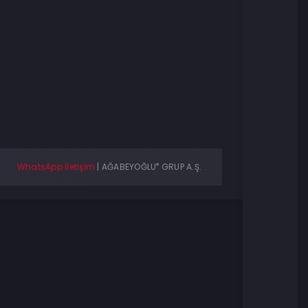
®
WhatsApp İletişim
|
AĞABEYOĞLU
GRUP A.Ş.