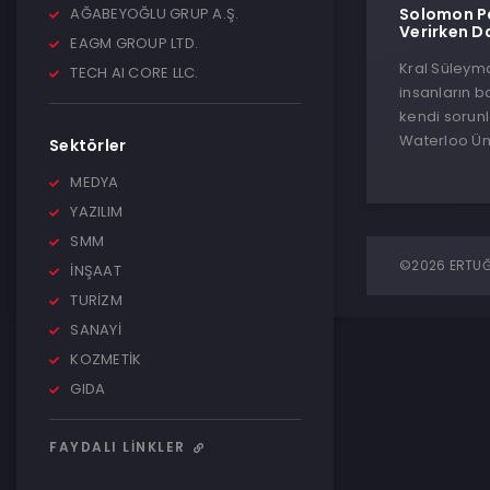
AĞABEYOĞLU GRUP A.Ş.
Solomon Pa
Verirken D
EAGM GROUP LTD.
Kral Süleym
TECH AI CORE LLC.
insanların 
kendi sorunl
Waterloo Üni
Sektörler
MEDYA
YAZILIM
SMM
©2026 ERTUĞR
İNŞAAT
TURİZM
SANAYİ
KOZMETİK
GIDA
FAYDALI LINKLER