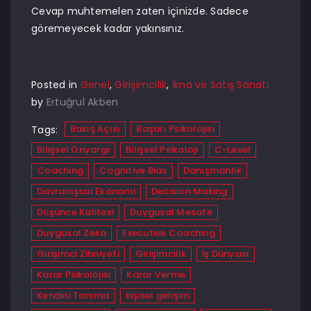
Cevap muhtemelen zaten içinizde. Sadece
göremeyecek kadar yakınsınız.
Posted in
Genel
,
Girişimcilik
,
İkna ve Satış Sanatı
by
Ertuğrul Akben
Bakış Açısı
Başarı Psikolojisi
Tags:
Bilişsel Önyargı
Bilişsel Psikoloji
C-Level
Coaching
Cognitive Bias
Danışmanlık
Davranışsal Ekonomi
Decision Making
Düşünce Kalitesi
Duygusal Mesafe
Duygusal Zeka
Executive Coaching
Girişimci Zihniyeti
Girişimcilik
İş Dünyası
Karar Psikolojisi
Karar Verme
Kendini Tanıma
kişisel gelişim