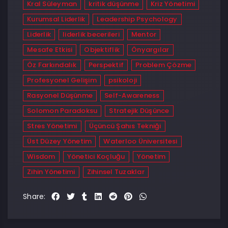
Kral Süleyman
kritik düşünme
Kriz Yönetimi
Kurumsal Liderlik
Leadership Psychology
Liderlik
liderlik becerileri
Mentor
Mesafe Etkisi
Objektiflik
Önyargılar
Öz Farkındalık
Perspektif
Problem Çözme
Profesyonel Gelişim
psikoloji
Rasyonel Düşünme
Self-Awareness
Solomon Paradoksu
Stratejik Düşünce
Stres Yönetimi
Üçüncü Şahıs Tekniği
Üst Düzey Yönetim
Waterloo Üniversitesi
Wisdom
Yönetici Koçluğu
Yönetim
Zihin Yönetimi
Zihinsel Tuzaklar
Share: