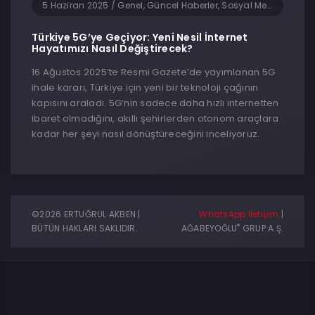
5 Haziran 2025
/
Genel, Güncel Haberler, Sosyal Medya, Teknoloji, Yazılım
Türkiye 5G’ye Geçiyor: Yeni Nesil İnternet
Hayatımızı Nasıl Değiştirecek?
16 Ağustos 2025’te Resmi Gazete’de yayımlanan 5G
ihale kararı, Türkiye için yeni bir teknoloji çağının
kapısını araladı. 5G’nin sadece daha hızlı internetten
ibaret olmadığını, akıllı şehirlerden otonom araçlara
kadar her şeyi nasıl dönüştüreceğini inceliyoruz.
©2026 ERTUĞRUL AKBEN |
WhatsApp İletişim
|
®
BÜTÜN HAKLARI SAKLIDIR.
AĞABEYOĞLU
GRUP A.Ş.