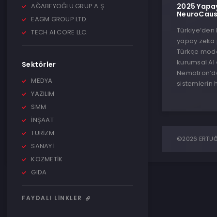
AĞABEYOĞLU GRUP A.Ş.
2025 Yapay
NeuroCausa
EAGM GROUP LTD.
Türkiye’den 
TECH AI CORE LLC.
yapay zeka 
Türkçe model
kurumsal AI
Sektörler
Nemotron’da
MEDYA
sistemlerin 
YAZILIM
SMM
İNŞAAT
TURİZM
©2026 ERTUĞR
SANAYİ
KOZMETİK
GIDA
FAYDALI LINKLER