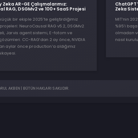
 Zeka AR-GE Çalışmalarımız:
ChatGPT Y
l RAG, DSGMv2 ve 100+ SaaS Projesi
Zeka Sist
küçük bir ekiple 2025’te geliştirdiğimiz
MIT’nin 20
projeleri: NeuroCausal RAG v5.2, DSGMv2
%95’i başa
i, Jarvis agent sistemi, E-fotom ve
olmadan ve
 çözümleri. CC-RAG’dan 2 ay önce, NVIDIA
nasıl kurul
n aylar önce production’a aldığımız
hikayesi.
UL AKBEN | BÜTÜN HAKLARI SAKLIDIR.