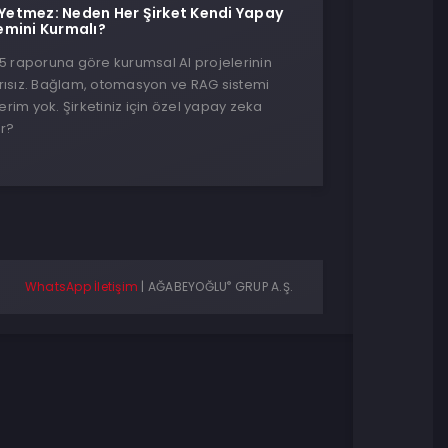
etmez: Neden Her Şirket Kendi Yapay
emini Kurmalı?
25 raporuna göre kurumsal AI projelerinin
rısız. Bağlam, otomasyon ve RAG sistemi
rim yok. Şirketiniz için özel yapay zeka
ur?
®
WhatsApp İletişim
|
AĞABEYOĞLU
GRUP A.Ş.