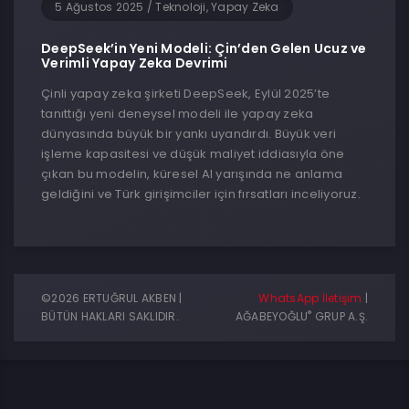
5 Ağustos 2025
/
Teknoloji, Yapay Zeka
DeepSeek’in Yeni Modeli: Çin’den Gelen Ucuz ve
Verimli Yapay Zeka Devrimi
Çinli yapay zeka şirketi DeepSeek, Eylül 2025’te
tanıttığı yeni deneysel modeli ile yapay zeka
dünyasında büyük bir yankı uyandırdı. Büyük veri
işleme kapasitesi ve düşük maliyet iddiasıyla öne
çıkan bu modelin, küresel AI yarışında ne anlama
geldiğini ve Türk girişimciler için fırsatları inceliyoruz.
©2026 ERTUĞRUL AKBEN |
WhatsApp İletişim
|
®
BÜTÜN HAKLARI SAKLIDIR.
AĞABEYOĞLU
GRUP A.Ş.