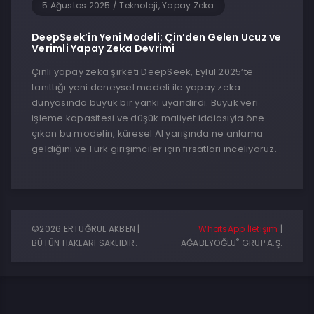
5 Ağustos 2025
/
Teknoloji, Yapay Zeka
DeepSeek’in Yeni Modeli: Çin’den Gelen Ucuz ve
Verimli Yapay Zeka Devrimi
Çinli yapay zeka şirketi DeepSeek, Eylül 2025’te
tanıttığı yeni deneysel modeli ile yapay zeka
dünyasında büyük bir yankı uyandırdı. Büyük veri
işleme kapasitesi ve düşük maliyet iddiasıyla öne
çıkan bu modelin, küresel AI yarışında ne anlama
geldiğini ve Türk girişimciler için fırsatları inceliyoruz.
©2026 ERTUĞRUL AKBEN |
WhatsApp İletişim
|
®
BÜTÜN HAKLARI SAKLIDIR.
AĞABEYOĞLU
GRUP A.Ş.