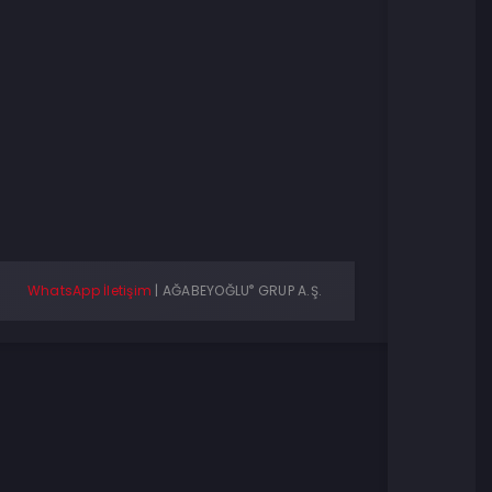
®
WhatsApp İletişim
|
AĞABEYOĞLU
GRUP A.Ş.