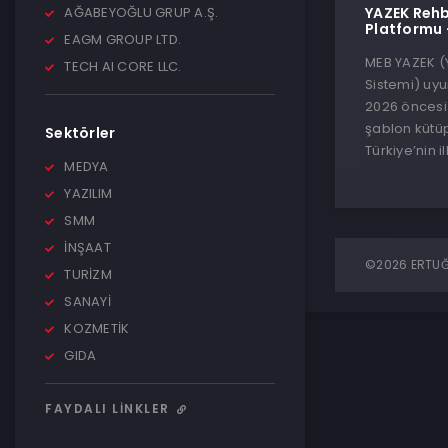
AĞABEYOĞLU GRUP A.Ş.
YAZEK Rehb
Platformu –
EAGM GROUP LTD.
MEB YAZEK (
TECH AI CORE LLC.
Sistemi) uyu
2026 öncesi 
şablon kütüp
Sektörler
Türkiye’nin 
MEDYA
YAZILIM
SMM
İNŞAAT
©2026 ERTUĞR
TURİZM
SANAYİ
KOZMETİK
GIDA
FAYDALI LINKLER