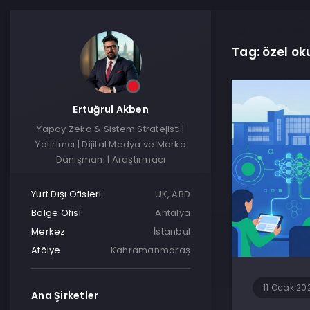
Tag: özel ok
Ertuğrul Akben
Yapay Zeka & Sistem Stratejisti |
Yatırımcı | Dijital Medya ve Marka
Danışmanı | Araştırmacı
Yurt Dışı Ofisleri
UK, ABD
Bölge Ofisi
Antalya
Merkez
İstanbul
Atölye
Kahramanmaraş
11 Ocak 20
Ana Şirketler