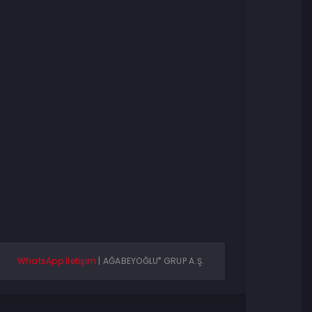
®
WhatsApp İletişim
|
AĞABEYOĞLU
GRUP A.Ş.