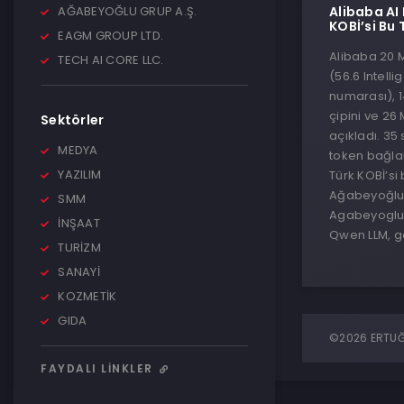
AĞABEYOĞLU GRUP A.Ş.
Alibaba AI
KOBİ’si Bu
EAGM GROUP LTD.
Alibaba 20 
TECH AI CORE LLC.
(56.6 Intelli
numarası), 
çipini ve 26
Sektörler
açıkladı. 35 
MEDYA
token bağlam
YAZILIM
Türk KOBİ’si
Ağabeyoğlu G
SMM
Agabeyoglu
İNŞAAT
Qwen LLM, gö
TURİZM
SANAYİ
KOZMETİK
GIDA
©2026 ERTUĞR
FAYDALI LINKLER