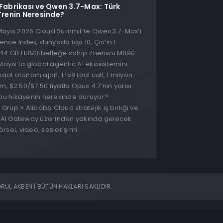
 Fabrikası ve Qwen 3.7-Max: Türk
 Trenin Neresinde?
Mayıs 2026 Cloud Summit’te Qwen3.7-Max’i
gence Index, dünyada top 10, Çin’in 1
144 GB HBM3 belleğe sahip Zhenwu M890
 Mayıs’ta global agentic AI ekosistemini
saat otonom ajan, 1.158 tool call, 1 milyon
, $2.50/$7.50 fiyatla Opus 4.7’nin yarısı.
 bu hikayenin neresinde duruyor?
rup × Alibaba Cloud stratejik iş birliği ve
AI Gateway üzerinden yakında gelecek
rsel, video, ses erişimi.
UL AKBEN | BÜTÜN HAKLARI SAKLIDIR.