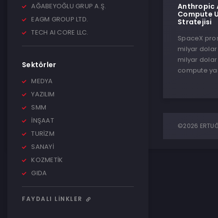
AĞABEYOĞLU GRUP A.Ş.
Anthropic 
Compute Uç
EAGM GROUP LTD.
Stratejisi
TECH AI CORE LLC.
SpaceX prosp
milyar dolar
milyar dolar
Sektörler
compute yar
MEDYA
YAZILIM
SMM
İNŞAAT
©2026 ERTUĞR
TURİZM
SANAYİ
KOZMETİK
GIDA
FAYDALI LINKLER