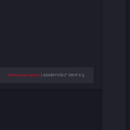
®
WhatsApp İletişim
|
AĞABEYOĞLU
GRUP A.Ş.