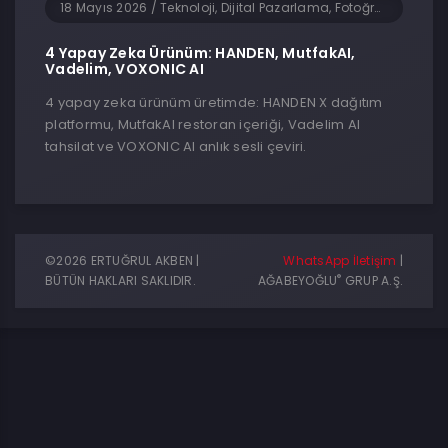
18 Mayıs 2026
/
Teknoloji, Dijital Pazarlama, Fotoğrafçılık, Genel, Girişimcilik, Yapay Zeka, Yazılım
4 Yapay Zeka Ürünüm: HANDEN, MutfakAI,
Vadelim, VOXONIC AI
4 yapay zeka ürünüm üretimde: HANDEN X dağıtım
platformu, MutfakAI restoran içeriği, Vadelim AI
tahsilat ve VOXONIC AI anlık sesli çeviri.
©2026 ERTUĞRUL AKBEN |
WhatsApp İletişim
|
®
BÜTÜN HAKLARI SAKLIDIR.
AĞABEYOĞLU
GRUP A.Ş.