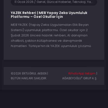
11 Ocak 2026
/
Genel, Güncel Haberler, Teknoloji, Yapay Zeka
YAZEK Rehberi | MEB Yapay Zeka Uyumluluk
Platformu – Özel Okullar İçin
MEB YAZEK (Yapay Zeka Uygulamaları Etik Beyan
Sistemi) uyumluluk platformu. Özel okullar için 2
Şubat 2026 öncesi hazırlık rehberi, AI danışman
chatbot, şablon kütüphanesi ve danışmanlık
hizmetleri. Türkiye’nin ilk YAZEK uyumluluk çözümü.
©2026 ERTUĞRUL AKBEN |
WhatsApp İletişim
|
®
BÜTÜN HAKLARI SAKLIDIR.
AĞABEYOĞLU
GRUP A.Ş.