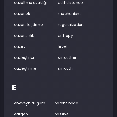
düzeltme uzaklığı
edit distance
düzenek
mechanism
düzenlileştirme
regularization
düzensizlik
entropy
düzey
level
düzleştirici
smoother
düzleştirme
smooth
E
ebeveyn düğüm
parent node
edilgen
passive