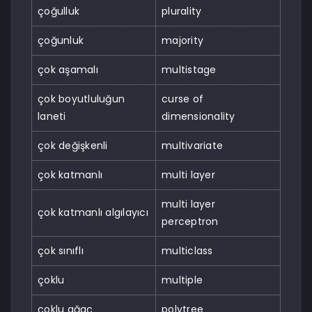
çoğulluk
plurality
çoğunluk
majority
çok aşamalı
multistage
çok boyutluluğun
curse of
laneti
dimensionality
çok değişkenli
multivariate
çok katmanlı
multi layer
multi layer
çok katmanlı algılayıcı
perceptron
çok sınıflı
multiclass
çoklu
multiple
çoklu ağaç
polytree