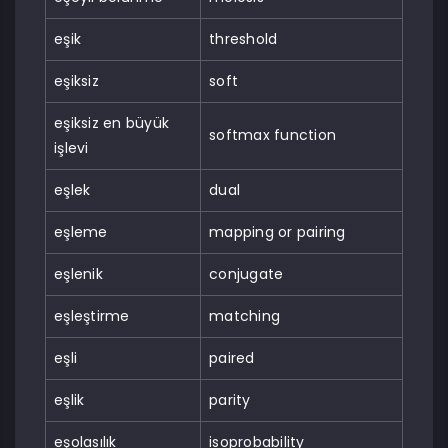
eşik
threshold
eşiksiz
soft
eşiksiz en büyük
softmax function
işlevi
eşlek
dual
eşleme
mapping or pairing
eşlenik
conjugate
eşleştirme
matching
eşli
paired
eşlik
parity
eşolasılık
isoprobability