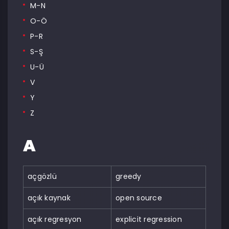
M-N
O-Ö
P-R
S-Ş
U-Ü
V
Y
Z
A
açgözlü
greedy
açık kaynak
open source
açık regresyon
explicit regression