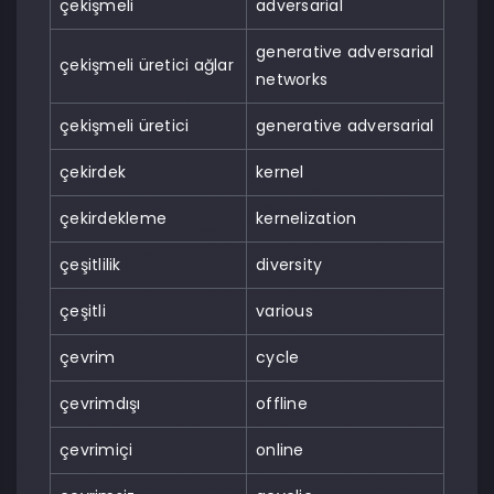
çekişmeli
adversarial
generative adversarial
çekişmeli üretici ağlar
networks
çekişmeli üretici
generative adversarial
çekirdek
kernel
çekirdekleme
kernelization
çeşitlilik
diversity
çeşitli
various
çevrim
cycle
çevrimdışı
offline
çevrimiçi
online