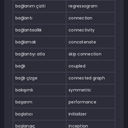
bağlanım çiziti
regressogram
bağlantı
connection
bağlantısallık
connectivity
bağlamak
concatenate
bağlantıyı atla
skip connection
bağlı
coupled
bağlı çizge
connected graph
bakışımlı
symmetric
başarım
performance
başlatıcı
initializer
başlangıç
inception