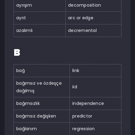
ayrışım
decomposition
ayrıt
arc or edge
azalımlı
decremental
B
bağ
link
bağımsız ve özdeşçe
iid
dağılmış
bağımsızlık
independence
bağımsız değişken
predictor
bağlanım
regression