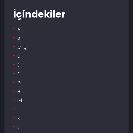
İçindekiler
A
B
C-Ç
D
E
F
G
H
I-İ
J
K
L