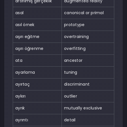
artırılmış gerçeklik
augmented reality
asal
canonical or primal
asıl örnek
prototype
aşırı eğitme
overtraining
aşırı öğrenme
overfitting
ata
ancestor
ayarlama
tuning
ayırtaç
discriminant
aykırı
outlier
ayrık
mutually exclusive
ayrıntı
detail