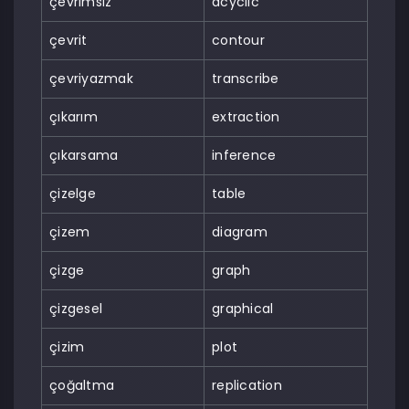
çevrimsiz
acyclic
çevrit
contour
çevriyazmak
transcribe
çıkarım
extraction
çıkarsama
inference
çizelge
table
çizem
diagram
çizge
graph
çizgesel
graphical
çizim
plot
çoğaltma
replication