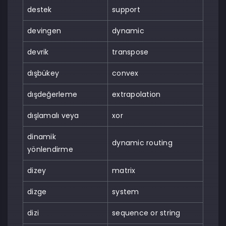
destek
support
devingen
dynamic
devrik
transpose
dışbükey
convex
dışdeğerleme
extrapolation
dışlamalı veya
xor
dinamik
dynamic routing
yönlendirme
dizey
matrix
dizge
system
dizi
sequence or string