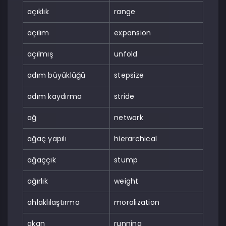
açıklık
range
açılım
expansion
açılmış
unfold
adım büyüklüğü
stepsize
adım kaydırma
stride
ağ
network
ağaç yapılı
hierarchical
ağaççık
stump
ağırlık
weight
ahlaklılaştırma
moralization
akan
running