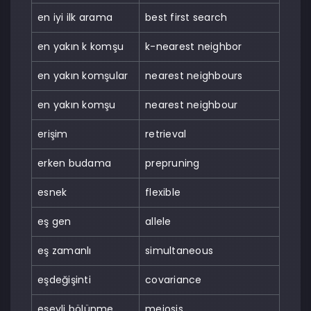
en iyi ilk arama
best first search
en yakın k komşu
k-nearest neighbor
en yakın komşular
nearest neighbours
en yakın komşu
nearest neighbour
erişim
retrieval
erken budama
prepruning
esnek
flexible
eş gen
allele
eş zamanlı
simultaneous
eşdeğişinti
covariance
eşeyli bölünme
meiosis