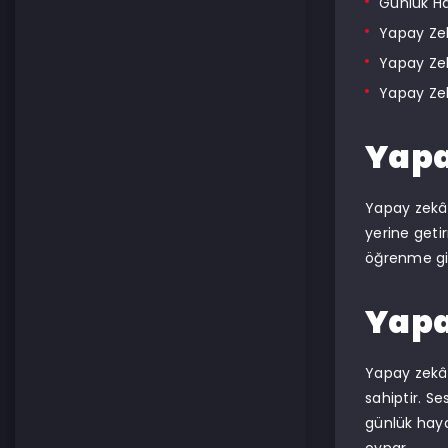
Günlük Ha
Yapay Zek
Yapay Zek
Yapay Ze
Yapa
Yapay zekâ, 
yerine get
öğrenme gib
Yapa
Yapay zekâ,
sahiptir. Se
günlük hayat