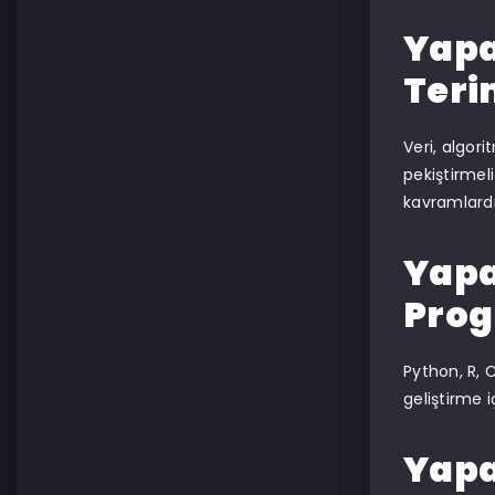
Yapa
Teri
Veri, algori
pekiştirmel
kavramlardı
Yapa
Prog
Python, R, 
geliştirme i
Yapa