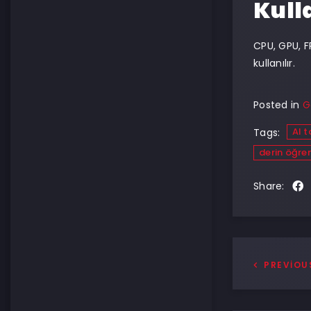
Kull
CPU, GPU, F
kullanılır.
Posted in
G
AI t
Tags:
derin öğr
Share:
PREVIOU