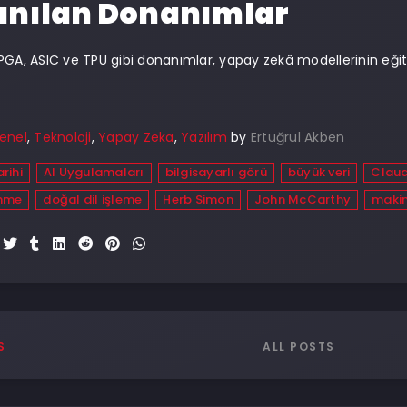
anılan Donanımlar
PGA, ASIC ve TPU gibi donanımlar, yapay zekâ modellerinin eğit
enel
,
Teknoloji
,
Yapay Zeka
,
Yazılım
by
Ertuğrul Akben
arihi
AI Uygulamaları
bilgisayarlı görü
büyük veri
Clau
enme
doğal dil işleme
Herb Simon
John McCarthy
makin
ALL POSTS
S