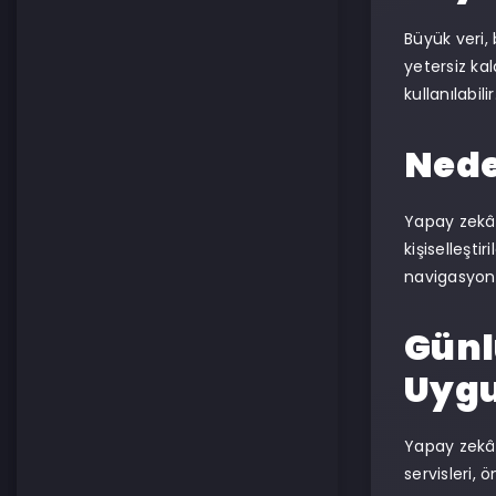
Büyük veri, 
yetersiz ka
kullanılabilir
Nede
Yapay zekâ,
kişiselleşt
navigasyon, 
Günl
Uygu
Yapay zekâ,
servisleri, 