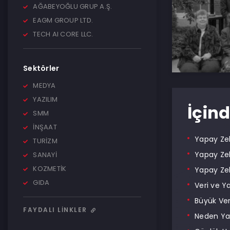
AĞABEYOĞLU GRUP A.Ş.
EAGM GROUP LTD.
TECH AI CORE LLC.
Sektörler
MEDYA
YAZILIM
İçind
SMM
İNŞAAT
Yapay Ze
TURİZM
Yapay Zek
SANAYİ
KOZMETİK
Yapay Zek
GIDA
Veri ve Ya
Büyük Ver
FAYDALI LINKLER
Neden Ya