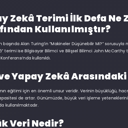
y Zekâ Terimi İlk Defa Ne
fından Kullanılmıştır?
ların başında Alan Turing’in “Makineler Düşünebilir Mi?” sorusuyl
 terimi ise Bilgisayar Bilimci ve Bilişsel Bilimci John McCarthy
onferansı’nda kullanıldı.
 ve Yapay Zekâ Arasındaki İ
ın eğitimi için en önemli unsur veridir. Verinin büyüklüğü, hacm
asitesi de artar. Günümüzde, büyük veri işleme yeteneklerin
da kullanılmaktadır.
k Veri Nedir?