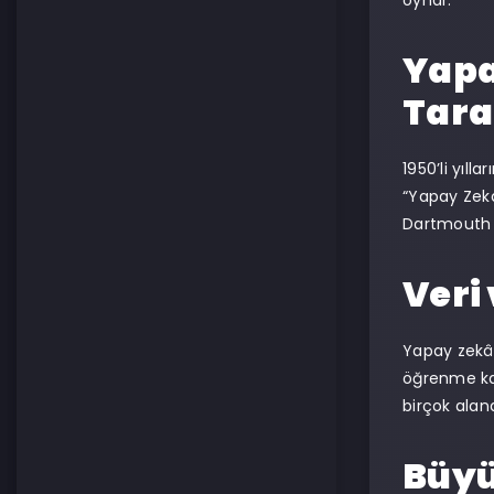
oynar.
Yapa
Tara
1950’li yıl
“Yapay Zekâ”
Dartmouth K
Veri
Yapay zekân
öğrenme kap
birçok alan
Büyü