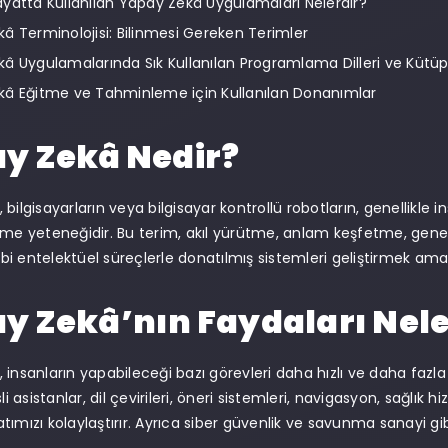
yatta Kullanılan Yapay Zekâ Uygulamaları Nelerdir?
â Terminolojisi: Bilinmesi Gereken Terimler
â Uygulamalarında Sık Kullanılan Programlama Dilleri ve Kütü
kâ Eğitme ve Tahminleme için Kullanılan Donanımlar
y Zekâ Nedir?
bilgisayarların veya bilgisayar kontrollü robotların, genellikle ins
irme yeteneğidir. Bu terim, akıl yürütme, anlam keşfetme, g
i entelektüel süreçlerle donatılmış sistemleri geliştirmek amacıy
y Zekâ’nın Faydaları Nele
 insanların yapabileceği bazı görevleri daha hızlı ve daha fazl
sli asistanlar, dil çevirileri, öneri sistemleri, navigasyon, sağlık
ımızı kolaylaştırır. Ayrıca siber güvenlik ve savunma sanayi gibi