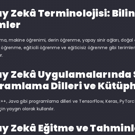
y Zekâ Terminolojisi: Bil
mler
tma, makine öğrenimi, derin öğrenme, yapay sinir ağları, doğal dil 
i öğrenme, eğiticili öğrenme ve eğiticisiz öğrenme gibi terimler
r.
y Zekâ Uygulamalarında S
ramlama Dilleri ve Kütüp
C++, Java gibi programlama dilleri ve TensorFlow, Keras, PyTor
çin yaygın olarak kullanılır.
y Zekâ Eğitme ve Tahminl