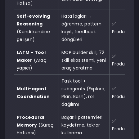
Hafıza)
Self-evolving
Hata logları →
Reasoning
öğrenme, pattern
✅
(Kendi kendine
kayıt, feedback
Production
gelişen)
döngüleri
LATM – Tool
MCP builder skill, 72
✅
Maker
(Araç
skill ekosistemi, yeni
Production
yapıcı)
araç yaratma
Task tool +
Multi-agent
subagents (Explore,
✅
Coordination
Plan, Bash), rol
Production
dağılımı
Procedural
Başarılı pattern’leri
✅
Memory
(Süreç
kaydetme, tekrar
Production
Hafızası)
kullanma