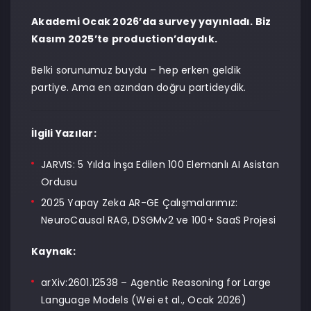
Akademi Ocak 2026’da survey yayınladı. Biz
Kasım 2025’te production’daydık.
Belki sorunumuz buydu – hep erken geldik
partiye. Ama en azından doğru partideydik.
İlgili Yazılar:
JARVIS: 5 Yılda İnşa Edilen 100 Elemanlı AI Asistan
Ordusu
2025 Yapay Zeka AR-GE Çalışmalarımız:
NeuroCausal RAG, DSGMv2 ve 100+ SaaS Projesi
Kaynak:
arXiv:2601.12538 – Agentic Reasoning for Large
Language Models
(Wei et al., Ocak 2026)