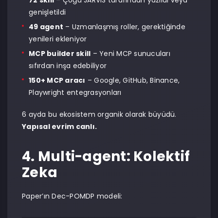
72 skill
– Çoğu JARVIS tarafından yazıldı veya
genişletildi
49 agent
– Uzmanlaşmış roller, gerektiğinde
yenileri ekleniyor
MCP builder skill
– Yeni MCP sunucuları
sıfırdan inşa edebiliyor
150+ MCP aracı
– Google, GitHub, Binance,
Playwright entegrasyonları
6 ayda bu ekosistem organik olarak büyüdü.
Yapısal evrim canlı.
4. Multi-agent: Kolektif
Zeka
Paper’ın Dec-POMDP modeli: