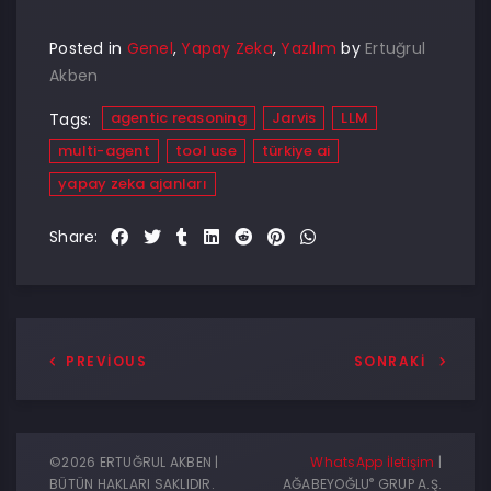
Posted in
Genel
,
Yapay Zeka
,
Yazılım
by
Ertuğrul
Akben
agentic reasoning
Jarvis
LLM
Tags:
multi-agent
tool use
türkiye ai
yapay zeka ajanları
Share:
PREVIOUS
SONRAKI
©2026 ERTUĞRUL AKBEN |
WhatsApp İletişim
|
®
BÜTÜN HAKLARI SAKLIDIR.
AĞABEYOĞLU
GRUP A.Ş.