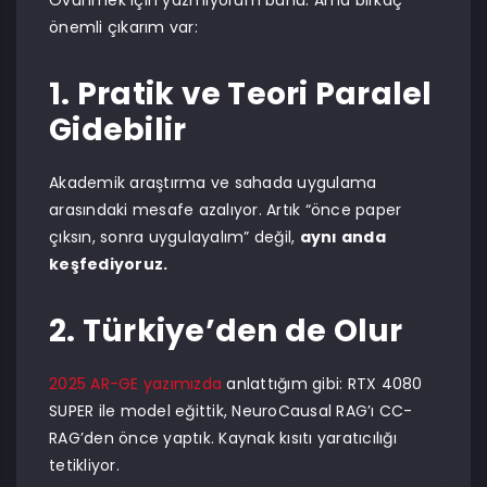
Övünmek için yazmıyorum bunu. Ama birkaç
önemli çıkarım var:
1. Pratik ve Teori Paralel
Gidebilir
Akademik araştırma ve sahada uygulama
arasındaki mesafe azalıyor. Artık “önce paper
çıksın, sonra uygulayalım” değil,
aynı anda
keşfediyoruz.
2. Türkiye’den de Olur
2025 AR-GE yazımızda
anlattığım gibi: RTX 4080
SUPER ile model eğittik, NeuroCausal RAG’ı CC-
RAG’den önce yaptık. Kaynak kısıtı yaratıcılığı
tetikliyor.