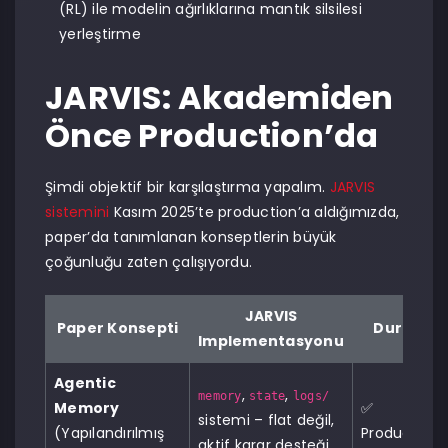
(RL) ile modelin ağırlıklarına mantık silsilesi
yerleştirme
JARVIS: Akademiden
Önce Production’da
Şimdi objektif bir karşılaştırma yapalım.
JARVIS
sistemini
Kasım 2025’te production’a aldığımızda,
paper’da tanımlanan konseptlerin büyük
çoğunluğu zaten çalışıyordu.
JARVIS
Paper Konsepti
Durum
Implementasyonu
Agentic
,
,
memory
state
logs/
Memory
✅
sistemi – flat değil,
(Yapılandırılmış
Production
aktif karar desteği