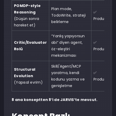
POMDP-style
Plan mode,
Reasoning
✅
TodoWrite, strateji
(Düşün sonra
Production
belirleme
hareket et)
“Yanlış yapıyorsun
Critic/Evaluator
abi” diyen agent,
✅
Rolü
öz-eleştiri
Production
mekanizması
Skill/Agent/MCP
Structural
yaratma, kendi
✅
Evolution
kodunu yazma ve
Production
(Yapısal evrim)
genişletme
8 ana konseptten 8’i de JARVIS’te mevcut.