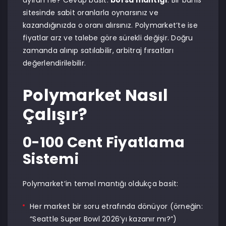
ayıran ne? Cevap basit:
borsa mantığı
. Bir bahis
sitesinde sabit oranlarla oynarsınız ve
kazandığınızda o oranı alırsınız. Polymarket’te ise
fiyatlar arz ve talebe göre sürekli değişir. Doğru
zamanda alınıp satılabilir, arbitraj fırsatları
değerlendirilebilir.
Polymarket Nasıl
Çalışır?
0-100 Cent Fiyatlama
Sistemi
Polymarket’in temel mantığı oldukça basit:
Her market bir soru etrafında dönüyor (örneğin:
“Seattle Super Bowl 2026’yı kazanır mı?”)