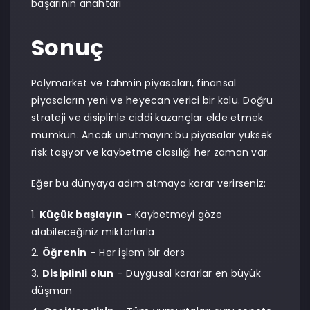
başarının anahtarı
Sonuç
Polymarket ve tahmin piyasaları, finansal
piyasaların yeni ve heyecan verici bir kolu. Doğru
strateji ve disiplinle ciddi kazançlar elde etmek
mümkün. Ancak unutmayın: bu piyasalar yüksek
risk taşıyor ve kaybetme olasılığı her zaman var.
Eğer bu dünyaya adım atmaya karar verirseniz:
Küçük başlayın
– Kaybetmeyi göze
alabileceğiniz miktarlarla
Öğrenin
– Her işlem bir ders
Disiplinli olun
– Duygusal kararlar en büyük
düşman