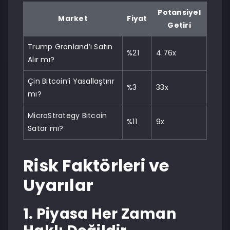
Potansiyel
Market
Fiyat
Getiri
Trump Grönland’ı Satın
%21
4.76x
Alır mı?
Çin Bitcoin’i Yasallaştırır
%3
33x
mı?
MicroStrategy Bitcoin
%11
9x
Satar mı?
Risk Faktörleri ve
Uyarılar
1. Piyasa Her Zaman