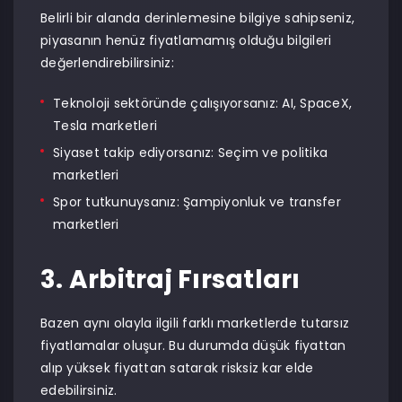
Belirli bir alanda derinlemesine bilgiye sahipseniz,
piyasanın henüz fiyatlamamış olduğu bilgileri
değerlendirebilirsiniz:
Teknoloji sektöründe çalışıyorsanız: AI, SpaceX,
Tesla marketleri
Siyaset takip ediyorsanız: Seçim ve politika
marketleri
Spor tutkunuysanız: Şampiyonluk ve transfer
marketleri
3. Arbitraj Fırsatları
Bazen aynı olayla ilgili farklı marketlerde tutarsız
fiyatlamalar oluşur. Bu durumda düşük fiyattan
alıp yüksek fiyattan satarak risksiz kar elde
edebilirsiniz.