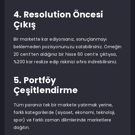
4. Resolution Öncesi
Çıkış
Bir markette kar ediyorsanız, sonuçlanmayı
beklemeden pozisyonunuzu satabilirsiniz. Örneğin
20 cent’ten aldığınız bir hisse 60 cent’e çıktıysa,
%200 kar realize edip riskinizi sıfıra indirebilirsiniz.
5. Portföy
Çeşitlendirme
Tüm paranızı tek bir markete yatırmak yerine,
farklı kategorilerde (siyaset, ekonomi, teknoloji,
spor) ve farklı zaman dilimlerinde marketlere
dağıtın.