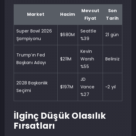
Mevcut
Son
Market
Hacim
Fiyat
Tarih
Super Bowl 2026
Seattle
$680M
21 gün
Şampiyonu
%39
Kevin
Trump’ın Fed
$211M
Warsh
Belirsiz
Başkanı Adayı
%55
JD
2028 Başkanlık
$197M
Vance
~2 yıl
Seçimi
%27
İlginç Düşük Olasılık
Fırsatları