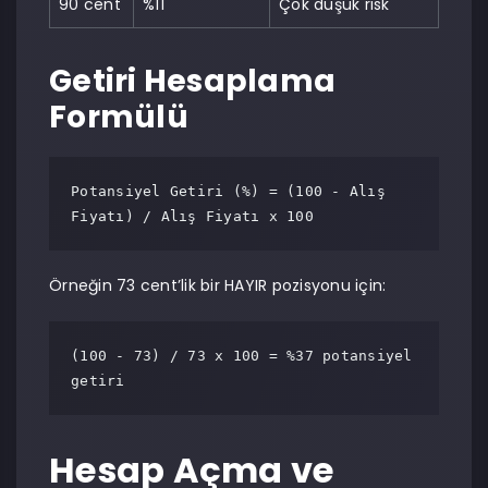
90 cent
%11
Çok düşük risk
Getiri Hesaplama
Formülü
Potansiyel Getiri (%) = (100 - Alış 
Fiyatı) / Alış Fiyatı x 100
Örneğin 73 cent’lik bir HAYIR pozisyonu için:
(100 - 73) / 73 x 100 = %37 potansiyel 
getiri
Hesap Açma ve