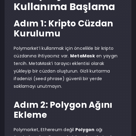
Kullanıma Başlama
Adım 1: Kripto Cüzdan
Kurulumu
Polymarket’i kullanmak için öncelikle bir kripto
cüzdanına ihtiyacınız var.
MetaMask
en yaygın
tercih. MetaMask’i tarayıcı eklentisi olarak
yükleyip bir cüzdan oluşturun. Gizli kurtarma
ifadenizi (seed phrase) güvenli bir yerde
saklamayı unutmayın.
Adım 2: Polygon Ağını
Ekleme
Polymarket, Ethereum değil
Polygon
ağı