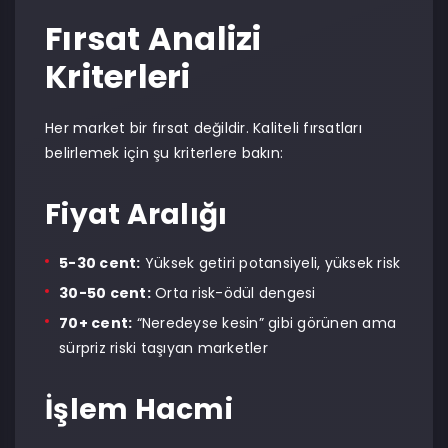
Fırsat Analizi
Kriterleri
Her market bir fırsat değildir. Kaliteli fırsatları
belirlemek için şu kriterlere bakın:
Fiyat Aralığı
5-30 cent:
Yüksek getiri potansiyeli, yüksek risk
30-50 cent:
Orta risk-ödül dengesi
70+ cent:
“Neredeyse kesin” gibi görünen ama
sürpriz riski taşıyan marketler
İşlem Hacmi