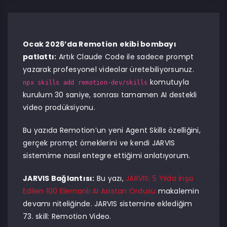
Ocak 2026’da Remotion ekibi bombayı
patlattı:
Artık Claude Code ile sadece prompt
yazarak profesyonel videolar üretebiliyorsunuz.
komutuyla
npx skills add remotion-dev/skills
kurulum 30 saniye, sonrası tamamen AI destekli
video prodüksiyonu.
Bu yazıda Remotion’un yeni Agent Skills özelliğini,
gerçek prompt örneklerini ve kendi JARVIS
sistemime nasıl entegre ettiğimi anlatıyorum.
JARVIS Bağlantısı:
Bu yazı,
JARVIS: 5 Yılda İnşa
Edilen 100 Elemanlı AI Asistan Ordusu
makalemin
devamı niteliğinde. JARVIS sistemine eklediğim
73. skill: Remotion Video.