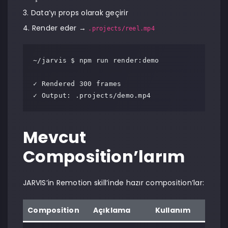
Data’yı props olarak geçirir
Render eder →
.projects/reel.mp4
~/jarvis $ npm run render:demo

✓ Rendered 300 frames

✓ Output: .projects/demo.mp4
Mevcut
Composition’larım
JARVIS’in Remotion skill’inde hazır composition’lar:
Composition
Açıklama
Kullanım