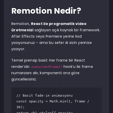
Remotion Nedir?
Remotion,
React ile programatik video
üretmenizi
sağlayan açık kaynak bir framework.
After Effects veya Premiere yerine kod
yazıyorsunuz – ama bu sefer AI sizin yerinize
yazıyor.
Temel prensip basit: Her frame bir React
render’ıdır.
hook’u ile frame
useCurrentFrame()
numarasını alır, komponenti ona göre
güncellersiniz.
// Basit fade-in animasyonu

const opacity = Math.min(1, frame / 
30);

return <h1 style={{ opacity 