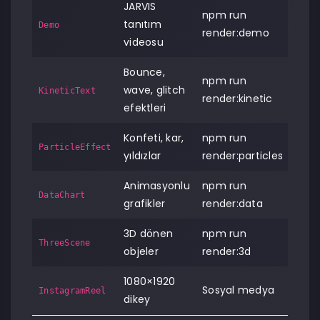
JARVIS
npm run
tanıtım
Demo
render:demo
videosu
Bounce,
npm run
wave, glitch
KineticText
render:kinetic
efektleri
Konfeti, kar,
npm run
ParticleEffect
yıldızlar
render:particles
Animasyonlu
npm run
DataChart
grafikler
render:data
3D dönen
npm run
ThreeScene
objeler
render:3d
1080×1920
Sosyal medya
InstagramReel
dikey