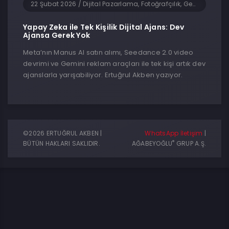
22 Şubat 2026
/
Dijital Pazarlama, Fotoğrafçılık, Genel, Girişimcilik, Sosyal Medya, Teknoloji, Yapay Zeka, Yazılım
Yapay Zeka ile Tek Kişilik Dijital Ajans: Dev
Ajansa Gerek Yok
Meta’nın Manus AI satın alımı, Seedance 2.0 video
devrimi ve Gemini reklam araçları ile tek kişi artık dev
ajanslarla yarışabiliyor. Ertuğrul Akben yazıyor.
©2026 ERTUĞRUL AKBEN |
WhatsApp İletişim
|
®
BÜTÜN HAKLARI SAKLIDIR.
AĞABEYOĞLU
GRUP A.Ş.