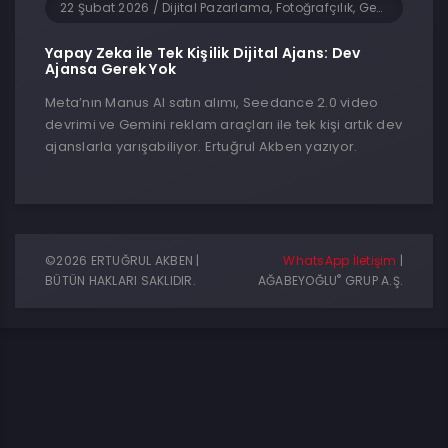
22 Şubat 2026
/
Dijital Pazarlama, Fotoğrafçılık, Genel, Girişimcilik, Sosyal Medya, Teknoloji, Yapay Zeka, Yazılım
Yapay Zeka ile Tek Kişilik Dijital Ajans: Dev
Ajansa Gerek Yok
Meta’nın Manus AI satın alımı, Seedance 2.0 video
devrimi ve Gemini reklam araçları ile tek kişi artık dev
ajanslarla yarışabiliyor. Ertuğrul Akben yazıyor.
©2026 ERTUĞRUL AKBEN |
WhatsApp İletişim
|
®
BÜTÜN HAKLARI SAKLIDIR.
AĞABEYOĞLU
GRUP A.Ş.