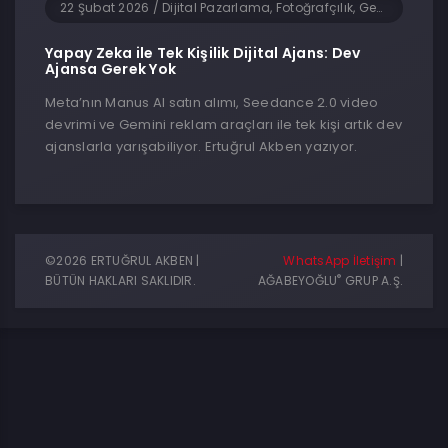
22 Şubat 2026
/
Dijital Pazarlama, Fotoğrafçılık, Genel, Girişimcilik, Sosyal Medya, Teknoloji, Yapay Zeka, Yazılım
Yapay Zeka ile Tek Kişilik Dijital Ajans: Dev
Ajansa Gerek Yok
Meta’nın Manus AI satın alımı, Seedance 2.0 video
devrimi ve Gemini reklam araçları ile tek kişi artık dev
ajanslarla yarışabiliyor. Ertuğrul Akben yazıyor.
©2026 ERTUĞRUL AKBEN |
WhatsApp İletişim
|
®
BÜTÜN HAKLARI SAKLIDIR.
AĞABEYOĞLU
GRUP A.Ş.