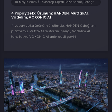
18 Mayıs 2026
/
Teknoloji, Dijital Pazarlama, Fotoğrafçılık, Genel, Girişimcilik, Yapay Zeka, Yazılım
4 Yapay Zeka Ürünüm: HANDEN, MutfakAI,
Vadelim, VOXONIC AI
4 yapay zeka ürünüm üretimde: HANDEN X dağıtım
platformu, MutfakAI restoran içeriği, Vadelim AI
tahsilat ve VOXONIC AI anlık sesli çeviri.