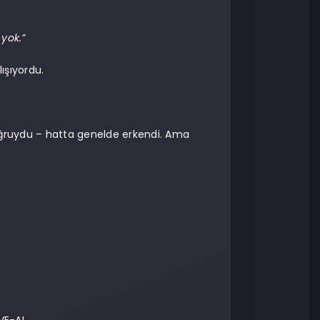
yok.”
ışıyordu.
ğruydu – hatta genelde erkendi. Ama