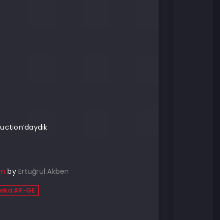
uction’daydık
ım
by
Ertuğrul Akben
zeka AR-GE