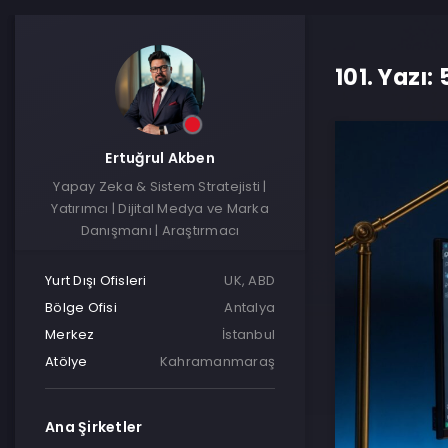
101. Yazı
Ertuğrul Akben
Yapay Zeka & Sistem Stratejisti |
Yatırımcı | Dijital Medya ve Marka
Danışmanı | Araştırmacı
Yurt Dışı Ofisleri
UK, ABD
Bölge Ofisi
Antalya
Merkez
İstanbul
Atölye
Kahramanmaraş
Ana Şirketler