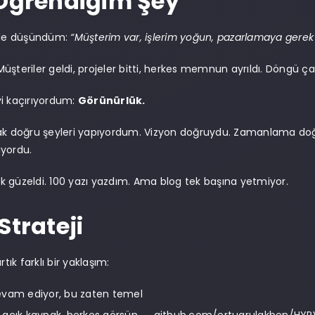
 Öğrendiğim Şey
öyle düşündüm:
“Müşterim var, işlerim yoğun, pazarlamaya gerek 
üşteriler geldi, projeler bitti, herkes memnun ayrıldı. Döngü çal
i kaçırıyordum:
Görünürlük.
rak doğru şeyleri yapıyordum. Vizyon doğruydu. Zamanlama do
yordu.
 güzeldi. 100 yazı yazdım. Ama blog tek başına yetmiyor.
Strateji
rtık farklı bir yaklaşım:
vam ediyor, bu zaten temel