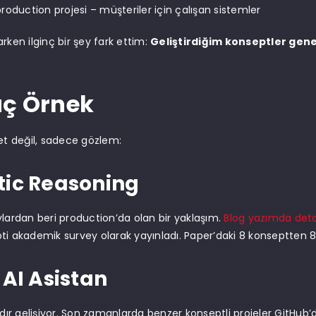
roduction projesi – müşteriler için çalışan sistemler
rken ilginç bir şey fark ettim:
Geliştirdiğim konseptler gene
aç Örnek
yet değil, sadece gözlem:
ic Reasoning
ylardan beri production’da olan bir yaklaşım.
Blog yazımda deta
ti akademik survey olarak yayınladı. Paper’daki 8 konseptten 8’i
 AI Asistan
rdır gelişiyor. Son zamanlarda benzer konseptli projeler GitHub’da