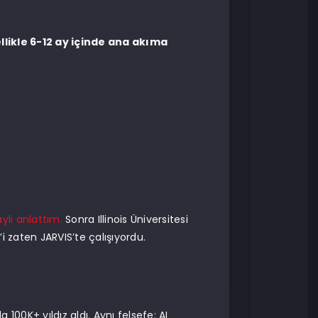
llikle 6-12 ay içinde ana akıma
ylı anlattım.
Sonra Illinois Üniversitesi
 zaten JARVIS’te çalışıyordu.
 100K+ yıldız aldı. Aynı felsefe: AI