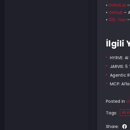
•
HYRVE.ai
–
•
GitHub
– A
•
100. Yazı
–
İlgili
HYRVE: AI
JARVIS: 5 
Agentic R
MCP: AI’l
Posted in
G
AI s
Tags:
Share: