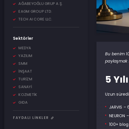
AĞABEYOĞLU GRUP A.Ş.
EAGM GROUP LTD.
TECH AI CORE LLC.
Sektörler
MEDYA
Bu benim 10
YAZILIM
paylaşmak i
SMM
İNŞAAT
5 Yıl
TURİZM
SANAYİ
Uzun süredi
KOZMETİK
GIDA
JARVIS
– 6
NEURON
– 
FAYDALI LINKLER
100+ blog 