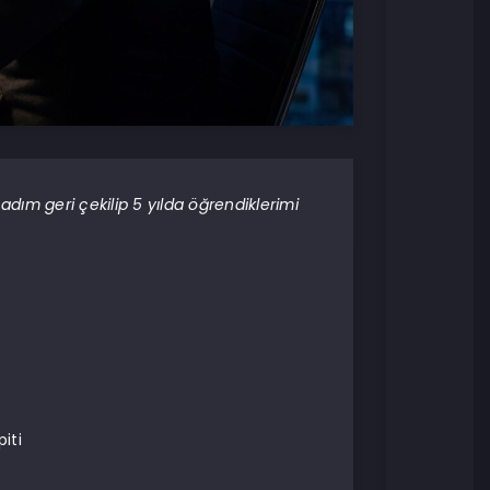
r adım geri çekilip 5 yılda öğrendiklerimi
iti