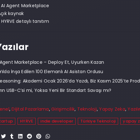
 AI Agent Marketplace
çık kaynak
 HYRVE detaylı tanıtım
 Yazılar
 Agent Marketplace – Deploy Et, Uyurken Kazan
Yılda İnşa Edilen 100 Elemanlı AI Asistan Ordusu
easoning: Akademi Ocak 2026’da Yazdı, Biz Kasım 2025’te Prod
arın USB-C’si mi, Yoksa Yeni Bir Standart Savaşı mı?
enel
,
Dijital Pazarlama
,
Girişimcilik
,
Teknoloji
,
Yapay Zeka
,
Yazıl
tartup
HYRVE
indie developer
Türkiye Teknoloji
yapay 