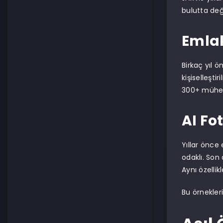
bulutta değ
Emla
Birkaç yıl ö
kişiselleşti
300+ mühend
AI Fo
Yıllar önce
odaklı. Son
Aynı özellikl
Bu örnekler