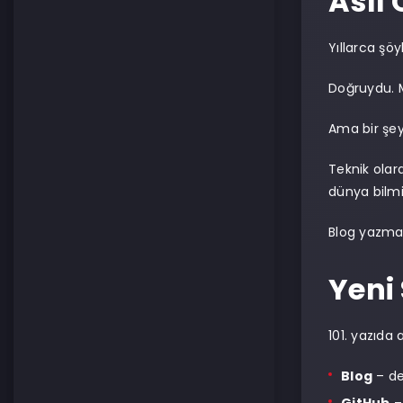
Asıl
Yıllarca ş
Doğruydu. M
Ama bir şey
Teknik ola
dünya bilmi
Blog yazmak
Yeni 
101. yazıda a
Blog
– de