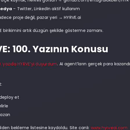
 açık kaynak, herkes görsün →
github.com/ertugrulakben/HYR
medya
– Twitter, LinkedIn aktif kullanım
dece proje değil, pazar yeri →
HYRVE.ai
-GE birikimini artık düzgün şekilde gösterme zamanı.
E: 100. Yazının Konusu
0. yazıda HYRVE’yi duyurdum
. AI agent’ların gerçek para kazandığı,
t:
 deploy et
lirle
kazan
mdiden bekleme listesine kaydoldu. Site canlı:
www.hyrveai.com