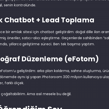
il, senin kontrolünde.
k Chatbot + Lead Toplama
nce bir emlak sitesi için chatbot geliştirdim: doğal dille ilan ara
rilmiş öneriler, satıcı-alıcı eşleştirme. Geçenlerde sahibinden “s
is, yıllarca geliştirme süreci. Ben tek başıma yaptım.
toğraf Düzenleme (eFotom)
 eFotom’u geliştirdim: arka plan kaldırma, sahne oluşturma, ürün 
 dönemde aynı işi yapan Photoroom 300 milyon kullanıcıya ulaştı,
er, farklı ölçek.
i çoğaltabilirim. Ama asıl mesele bu değil.