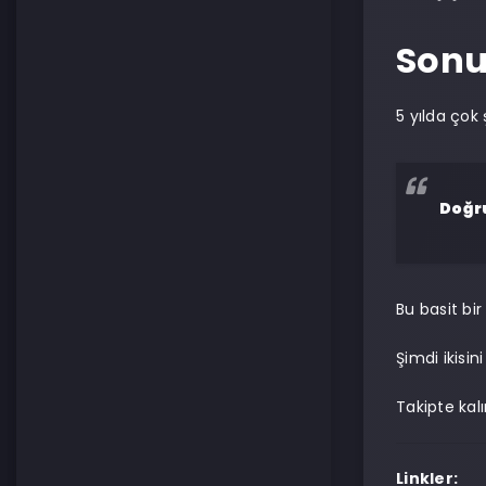
Son
5 yılda çok
Doğru
Bu basit bi
Şimdi ikisi
Takipte kalı
Linkler: