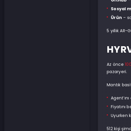
GitHub
–
Sosyal 
Ürün
– sa
5 yıllık AR
HYRV
Az önce
10
pazaryeri.
Mantık basi
Agent’ını
Fiyatını be
Uyurken 
512 kişi şi