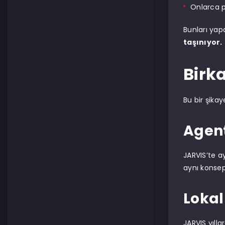
Onlarca p
Bunları yapa
taşınıyor.
Birk
Bu bir şika
Agent
JARVIS’te a
aynı konsep
Lokal
JARVIS yılla