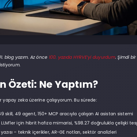
1. blog yazım. Az önce
100. yazıda HYRVE’yi duyurdum
. Şimdi bi
stiyorum.
ın Özeti: Ne Yaptım?
r yapay zeka üzerine çalışıyorum. Bu sürede:
9 skill, 49 agent, 150+ MCP aracıyla çalışan AI asistan sistemi
LLM’ler için hibrit hafıza mimarisi, %98.27 doğrulukla çelişki tesp
yazısı – teknik içerikler, AR-GE notları, sektör analizleri