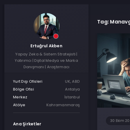
Tag: Manavg
Ertuğrul Akben
Yapay Zeka & Sistem Stratejisti |
Yatırımcı | Dijital Medya ve Marka
Danışmanı | Araştırmacı
Yurt Dışı Ofisleri
UK, ABD
Bölge Ofisi
Antalya
Merkez
İstanbul
Atölye
Kahramanmaraş
30 Ekim 2
Ana Şirketler