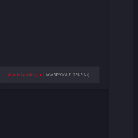
®
WhatsApp İletişim
|
AĞABEYOĞLU
GRUP A.Ş.