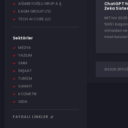
AĞABEYOĞLU GRUP A.Ş.
ChatGPT Ye
Zeka Siste
EAGM GROUP LTD.
MIT’nin 2025
TECH AI CORE LLC.
%95’i başar
olmadan veri
nasıl kurulur
Sektörler
MEDYA
YAZILIM
SMM
©2026 ERTUĞR
İNŞAAT
TURİZM
SANAYİ
KOZMETİK
GIDA
FAYDALI LINKLER